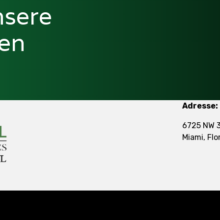
nsere
gen
Adresse:
6725 NW 3
Miami, Flo