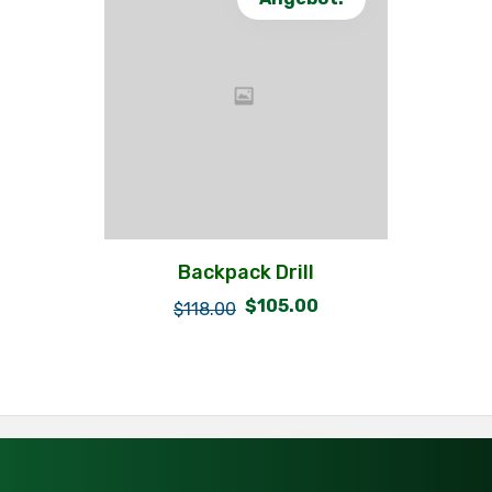
Backpack Drill
$
105.00
$
118.00