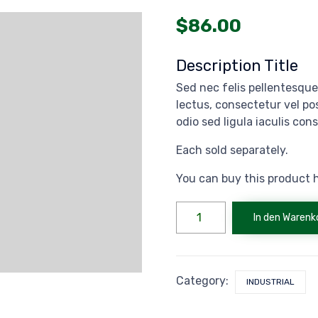
$
86.00
Description Title
Sed nec felis pellentesque,
lectus, consectetur vel p
odio sed ligula iaculis con
Each sold separately.
You can buy this product 
Mecha
In den Warenk
drill
v2
Menge
Category:
INDUSTRIAL