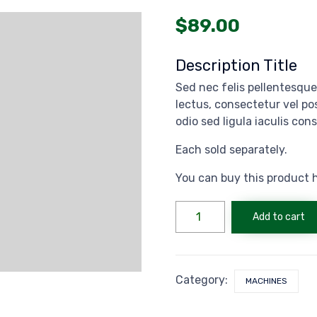
$
89.00
Description Title
Sed nec felis pellentesque,
lectus, consectetur vel p
odio sed ligula iaculis con
Each sold separately.
You can buy this product 
Cordless
Add to cart
Driver
Billy
quantity
Category:
MACHINES