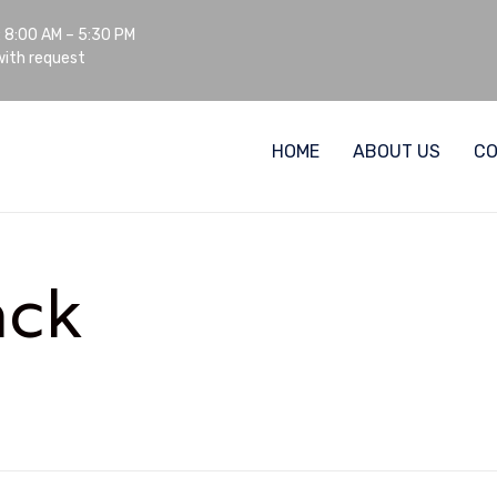
: 8:00 AM – 5:30 PM
ith request
HOME
ABOUT US
C
ack