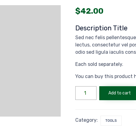
$
42.00
Description Title
Sed nec felis pellentesque,
lectus, consectetur vel p
odio sed ligula iaculis con
Each sold separately.
You can buy this product 
Push
Add to cart
Set
O'tack
quantity
Category:
TOOLS