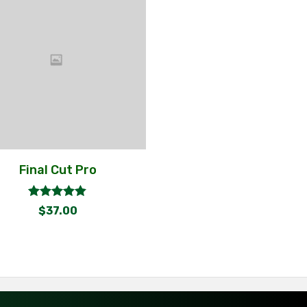
Final Cut Pro
out
5.00
$
37.00
of
5