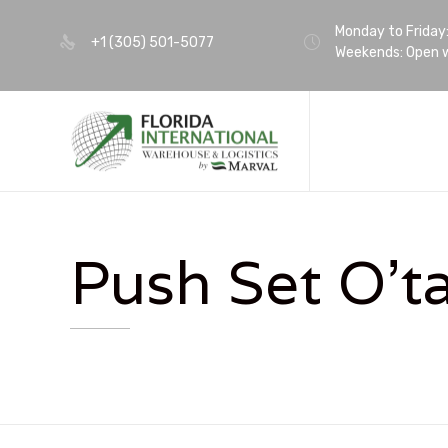
Monday to Friday
+1 (305) 501-5077
Weekends: Open w
Push Set O’t