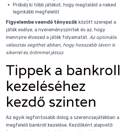
Próbálj ki több játékot, hogy megtaláld a neked
leginkább megfelelőt
Figyelembe veendő tényezők
között szerepel a
játék esélye, a nyereményszintek és az, hogy
Az optimális
mennyire élvezed a játék folyamatát.
választás segíthet abban, hogy hosszabb távon is
sikerrel és örömmel játssz.
Tippek a bankroll
kezeléséhez
kezdő szinten
Az egyik legfontosabb dolog a szerencsejátékban a
megfelelő bankroll kezelése. Kezdőként alapvető