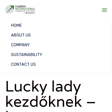
Sk
HOME
to
co
ABOUT US
COMPANY
SUSTAINABILITY
CONTACT US
Lucky lady
kezdőknek –