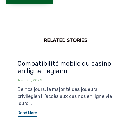
RELATED STORIES
Compatibilité mobile du casino
en ligne Legiano
April 23, 2026
De nos jours, la majorité des joueurs
privilégient l’accès aux casinos en ligne via
leurs...
Read More