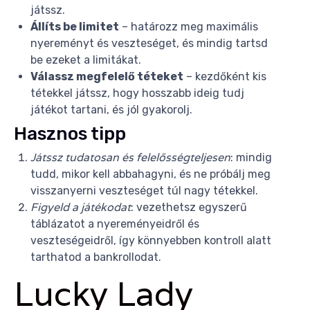
játssz.
Állíts be limitet
– határozz meg maximális
nyereményt és veszteséget, és mindig tartsd
be ezeket a limitákat.
Válassz megfelelő téteket
– kezdőként kis
tétekkel játssz, hogy hosszabb ideig tudj
játékot tartani, és jól gyakorolj.
Hasznos tipp
Játssz tudatosan és felelősségteljesen
: mindig
tudd, mikor kell abbahagyni, és ne próbálj meg
visszanyerni veszteséget túl nagy tétekkel.
Figyeld a játékodat
: vezethetsz egyszerű
táblázatot a nyereményeidről és
veszteségeidről, így könnyebben kontroll alatt
tarthatod a bankrollodat.
Lucky Lady