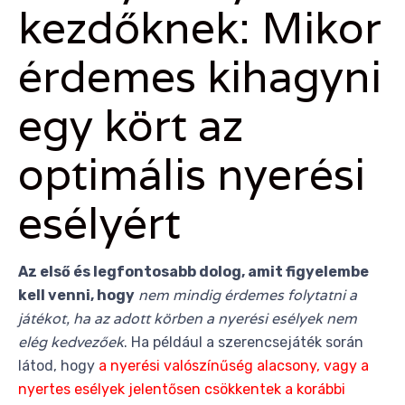
kezdőknek: Mikor
érdemes kihagyni
egy kört az
optimális nyerési
esélyért
Az első és legfontosabb dolog, amit figyelembe
nem mindig érdemes folytatni a
kell venni, hogy
játékot, ha az adott körben a nyerési esélyek nem
elég kedvezőek
. Ha például a szerencsejáték során
látod, hogy
a nyerési valószínűség alacsony, vagy a
nyertes esélyek jelentősen csökkentek a korábbi