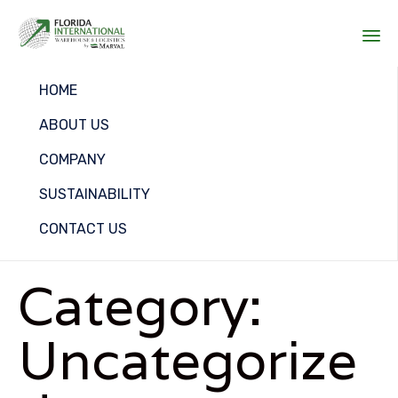
Sk
HOME
to
co
ABOUT US
COMPANY
SUSTAINABILITY
CONTACT US
Category:
Uncategorize