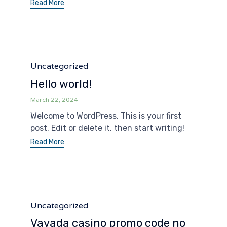
Read More
Category
Uncategorized
Hello world!
March 22, 2024
Welcome to WordPress. This is your first
post. Edit or delete it, then start writing!
Read More
Category
Uncategorized
Vavada casino promo code no