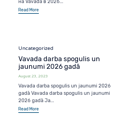
на Vavada в 2026...
Read More
Category
Uncategorized
Vavada darba spogulis un
jaunumi 2026 gadā
August 23, 2023
Vavada darba spogulis un jaunumi 2026
gadā Vavada darba spogulis un jaunumi
2026 gadā Ja...
Read More